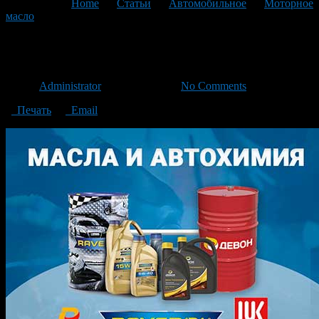
You are here:
Home
>
Статьи
>
Автомобильное
>
Моторное
масло
>
masla_450x324
masla_450x324
Автор
Administrator
/ 28.03.2024 /
No Comments
Печать
Email