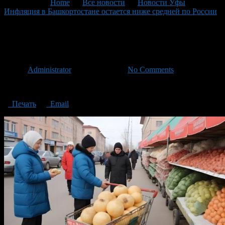
You are here:
Home
>
Все новости
>
Новости Уфы
>
Инфляция в Башкортостане остается ниже средней по России
>
Inflation-in-Bashkortostan
Inflation-in-Bashkortostan
Автор
Administrator
/ 27.03.2024 /
No Comments
Inflation in Bashkortostan
Печать
Email