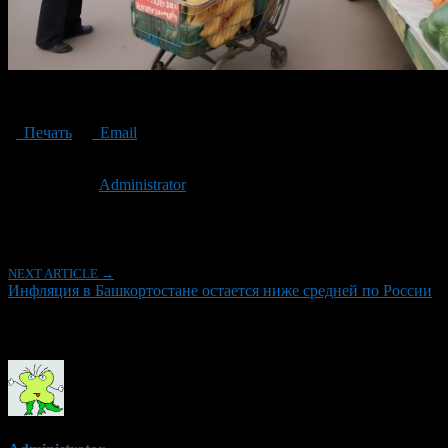
Inflation in Bashkortostan
Печать
Email
Опубликовано: 2 года назад на 27.03.2024
Автор:
Administrator
Последнее изминение 27 марта, 2024 @ 10:58 дп
Рубрики
NEXT ARTICLE →
Инфляция в Башкортостане остается ниже средней по России
Об авторе