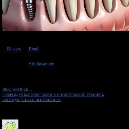
Bone transplantation in dentistry
Печать
Email
Опубликовано: 2 года назад на 05.03.2024
Автор:
Administrator
Последнее изминение 5 марта, 2024 @ 12:47 пп
Рубрики
NEXT ARTICLE →
Пересадка костной ткани в стоматологии: техники,
преимущества и особенности
Об авторе