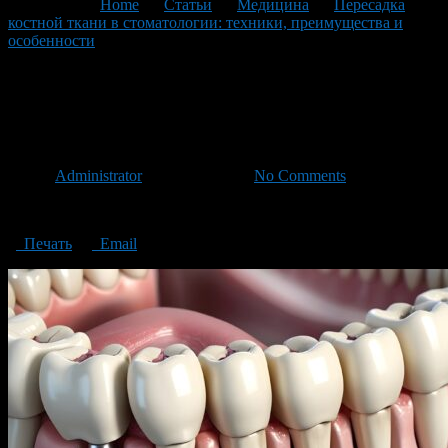
You are here:
Home
>
Статьи
>
Медицина
>
Пересадка
костной ткани в стоматологии: техники, преимущества и
особенности
>
Bone transplantation in dentistry
Bone transplantation in
dentistry
Автор
Administrator
/ 05.03.2024 /
No Comments
Bone transplantation in dentistry
Печать
Email