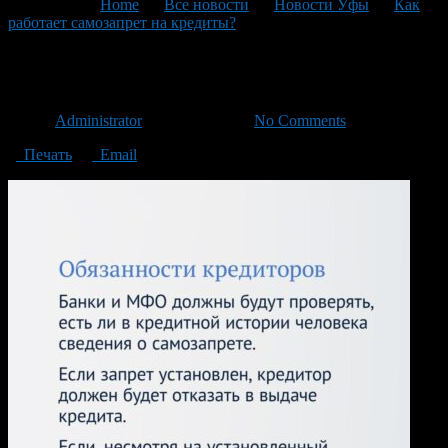
You are here:
Home
>
Все новости
>
Новости Уфы
>
Как
работает самозапрет на кредиты?
>
8
8
Автор
Administrator
/ 04.03.2024 /
No Comments
Печать
Email