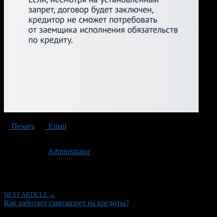
Печать
Email
Опубликовано: 2 года назад на 04.03.2024
Автор:
Administrator
Последнее изминение 4 марта, 2024 @ 4:11 пп
Рубрики
NEXT ARTICLE →
Как работает самозапрет на кредиты?