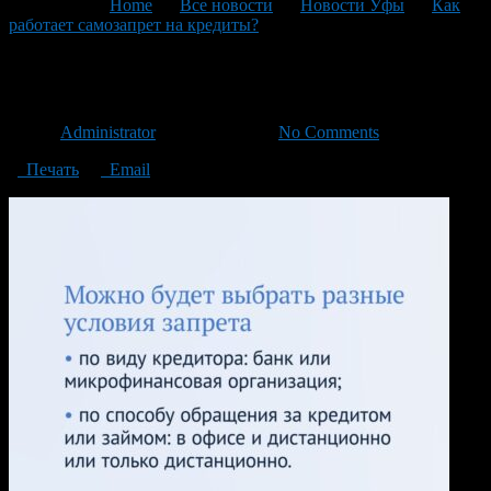
You are here:
Home
>
Все новости
>
Новости Уфы
>
Как
работает самозапрет на кредиты?
>
5
5
Автор
Administrator
/ 04.03.2024 /
No Comments
Печать
Email