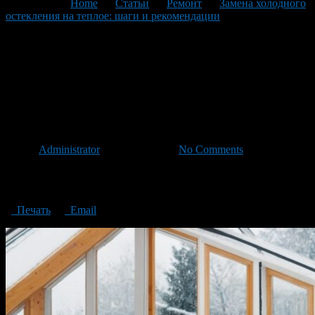
You are here:
Home
>
Статьи
>
Ремонт
>
Замена холодного
остекления на теплое: шаги и рекомендации
>
Replacing cold
glazing with warm glazing steps and recommendations
Replacing cold glazing with
warm glazing steps and
recommendations
Автор
Administrator
/ 05.02.2024 /
No Comments
Replacing cold glazing with warm glazing steps and
recommendations
Печать
Email