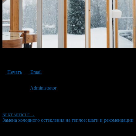
Replacing cold glazing with warm glazing steps and
recommendations
Печать
Email
Опубликовано: 3 года назад на 05.02.2024
Автор:
Administrator
Последнее изминение 5 февраля, 2024 @ 2:57 дп
Рубрики
NEXT ARTICLE →
Замена холодного остекления на теплое: шаги и рекомендации
Об авторе