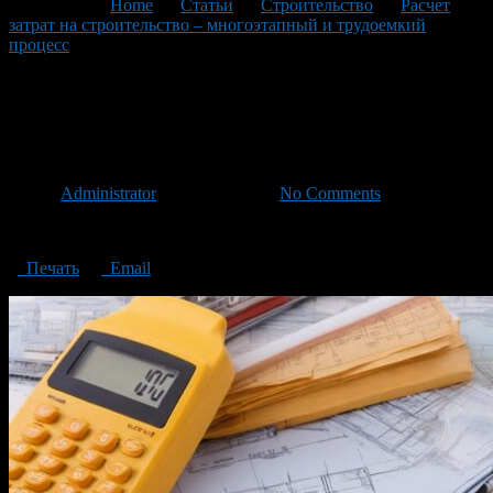
You are here:
Home
>
Статьи
>
Строительство
>
Расчет
затрат на строительство – многоэтапный и трудоемкий
процесс
>
Calculation of construction costs
Calculation of construction
costs
Автор
Administrator
/ 31.01.2024 /
No Comments
Calculation of construction costs
Печать
Email