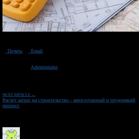
Calculation of construction costs
Печать
Email
Опубликовано: 3 года назад на 31.01.2024
Автор:
Administrator
Последнее изминение 31 января, 2024 @ 7:05 пп
Рубрики
NEXT ARTICLE →
Расчет затрат на строительство – многоэтапный и трудоемкий
процесс
Об авторе