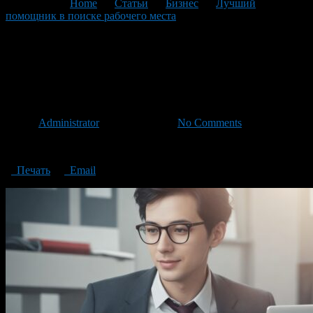
You are here:
Home
>
Статьи
>
Бизнес
>
Лучший
помощник в поиске рабочего места
>
The best assistant in
finding a job
The best assistant in finding a
job
Автор
Administrator
/ 05.01.2024 /
No Comments
The best assistant in finding a job
Печать
Email