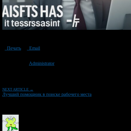
The best assistant in finding a job
Печать
Email
Опубликовано: 3 года назад на 05.01.2024
Автор:
Administrator
Последнее изминение 5 января, 2024 @ 3:13 пп
Рубрики
NEXT ARTICLE →
Лучший помощник в поиске рабочего места
Об авторе