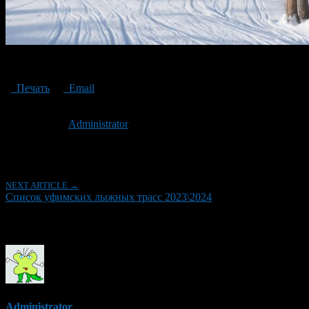
List of Ufa ski trails
Печать
Email
Опубликовано: 3 года назад на 29.12.2023
Автор:
Administrator
Последнее изминение 29 декабря, 2023 @ 4:26 пп
Рубрики
NEXT ARTICLE →
Список уфимских лыжных трасс 2023\2024
Об авторе
Administrator