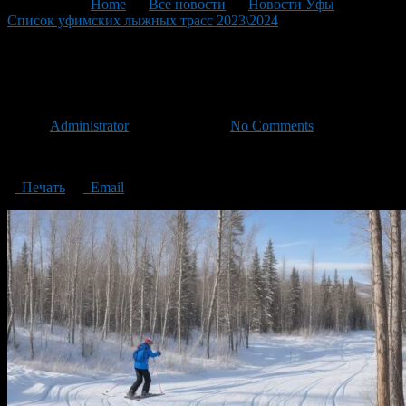
You are here:
Home
>
Все новости
>
Новости Уфы
>
Список уфимских лыжных трасс 2023\2024
>
List of Ufa ski
trails
List of Ufa ski trails
Автор
Administrator
/ 29.12.2023 /
No Comments
List of Ufa ski trails
Печать
Email