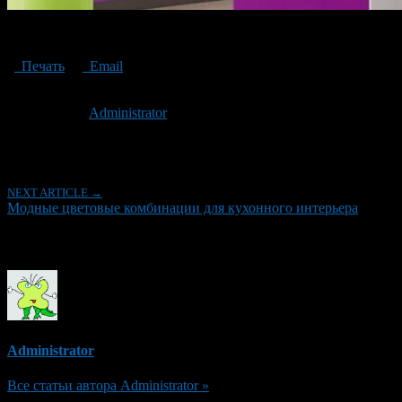
Fashionable color combinations for kitchen interior
Печать
Email
Опубликовано: 3 года назад на 26.12.2023
Автор:
Administrator
Последнее изминение 26 декабря, 2023 @ 11:46 пп
Рубрики
NEXT ARTICLE →
Модные цветовые комбинации для кухонного интерьера
Об авторе
Administrator
Все статьи автора Administrator »