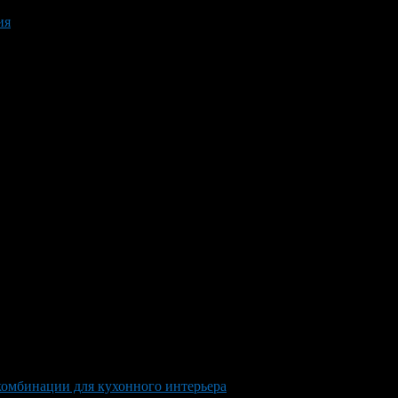
ия
омбинации для кухонного интерьера
>
Fashionable color combinat