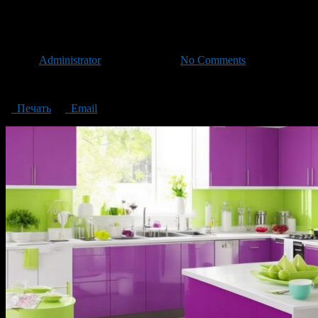
Fashionable color combinations 
Автор
Administrator
/ 26.12.2023 /
No Comments
Fashionable color combinations for kitchen interior
Печать
Email