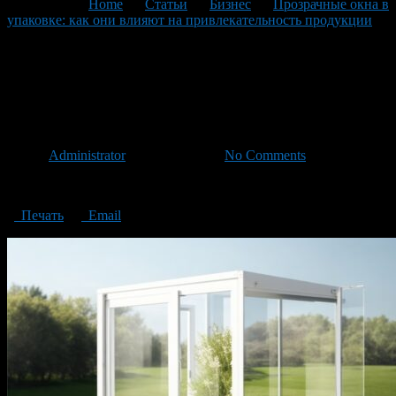
You are here:
Home
>
Статьи
>
Бизнес
>
Прозрачные окна в
упаковке: как они влияют на привлекательность продукции
>
Transparent windows in the package
Transparent windows in the
package
Автор
Administrator
/ 19.12.2023 /
No Comments
Transparent windows in the package
Печать
Email