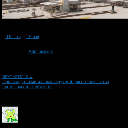
Production of metal structures
Печать
Email
Опубликовано: 3 года назад на 15.12.2023
Автор:
Administrator
Последнее изминение 15 декабря, 2023 @ 5:25 пп
Рубрики
NEXT ARTICLE →
Производство металлоконструкций для строительства
промышленных объектов
Об авторе