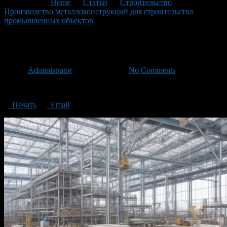
You are here:
Home
>
Статьи
>
Строительство
>
Производство металлоконструкций для строительства
промышленных объектов
>
Production of metal structures
Production of metal structures
Автор
Administrator
/ 15.12.2023 /
No Comments
Production of metal structures
Печать
Email