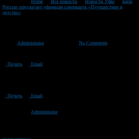
You are here:
Home
>
Все новости
>
Новости Уфы
>
Банк
России предлагает уфимцам совершить «Путешествие в
детство»
>
Путешествие в детство
Путешествие в детство
Автор
Administrator
/ 15.12.2023 /
No Comments
Путешествие в детство
Печать
Email
Путешествие в детство
Печать
Email
Опубликовано: 3 года назад на 15.12.2023
Автор:
Administrator
Последнее изминение 15 декабря, 2023 @ 3:56 пп
Рубрики