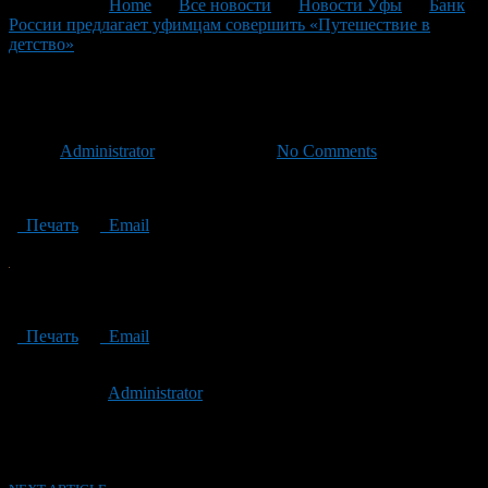
You are here:
Home
>
Все новости
>
Новости Уфы
>
Банк
России предлагает уфимцам совершить «Путешествие в
детство»
>
Путешествие в детство
Путешествие в детство
Автор
Administrator
/ 15.12.2023 /
No Comments
Путешествие в детство
Печать
Email
Путешествие в детство
Печать
Email
Опубликовано: 3 года назад на 15.12.2023
Автор:
Administrator
Последнее изминение 15 декабря, 2023 @ 3:55 пп
Рубрики