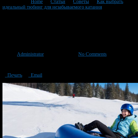
You are here:
Home
>
Статьи
>
Советы
>
Как выбрать
идеальный тюбинг для незабываемого катания
>
How to
choose the perfect Snow tubing
How to choose the perfect
Snow tubing
Автор
Administrator
/ 13.12.2023 /
No Comments
How to choose the perfect Snow tubing
Печать
Email