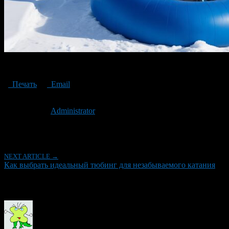
How to choose the perfect Snow tubing
Печать
Email
Опубликовано: 3 года назад на 13.12.2023
Автор:
Administrator
Последнее изминение 13 декабря, 2023 @ 2:12 пп
Рубрики
NEXT ARTICLE →
Как выбрать идеальный тюбинг для незабываемого катания
Об авторе