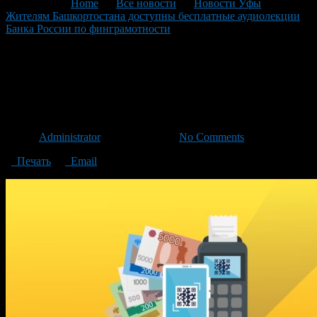
You are here:
Home
>
Все новости
>
Новости Уфы
>
Жителям Башкортостана доступны бесплатные аудиолекции
Банка России по финграмотности
>
Иллюстрация-4й-
сборник-аудиолекций
Иллюстрация-4й-сборник-
аудиолекций
Автор
Administrator
/ 11.12.2023 /
No Comments
Печать
Email