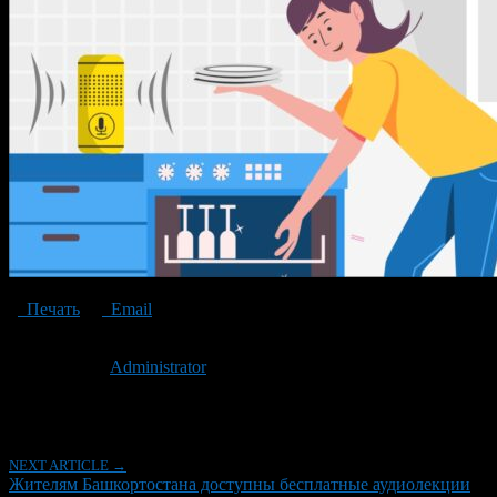
Печать
Email
Опубликовано: 3 года назад на 11.12.2023
Автор:
Administrator
Последнее изминение 11 декабря, 2023 @ 2:31 пп
Рубрики
NEXT ARTICLE →
Жителям Башкортостана доступны бесплатные аудиолекции