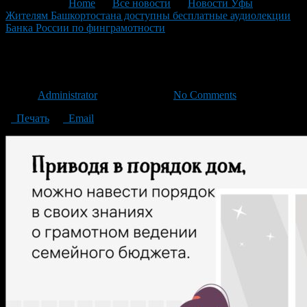
You are here:
Home
>
Все новости
>
Новости Уфы
>
Жителям Башкортостана доступны бесплатные аудиолекции
Банка России по финграмотности
>
05
05
Автор
Administrator
/ 11.12.2023 /
No Comments
Печать
Email