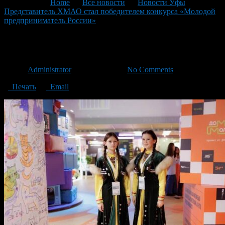
You are here:
Home
>
Все новости
>
Новости Уфы
>
Представитель ХМАО стал победителем конкурса «Молодой
предприниматель России»
>
IMG_3163
IMG_3163
Автор
Administrator
/ 29.11.2023 /
No Comments
Печать
Email