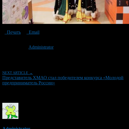
Печать
Email
Опубликовано: 3 года назад на 29.11.2023
Автор:
Administrator
Последнее изминение 29 ноября, 2023 @ 12:09 дп
Рубрики
NEXT ARTICLE →
Представитель ХМАО стал победителем конкурса «Молодой
предприниматель России»
Об авторе
Administrator