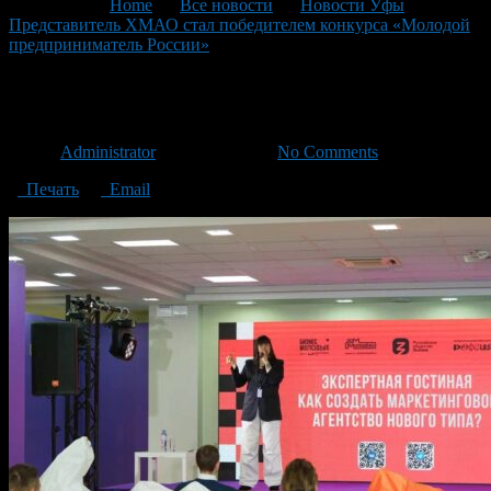
You are here:
Home
>
Все новости
>
Новости Уфы
>
Представитель ХМАО стал победителем конкурса «Молодой
предприниматель России»
>
photo_2023-11-25_19-49-52
photo_2023-11-25_19-49-52
Автор
Administrator
/ 29.11.2023 /
No Comments
Печать
Email