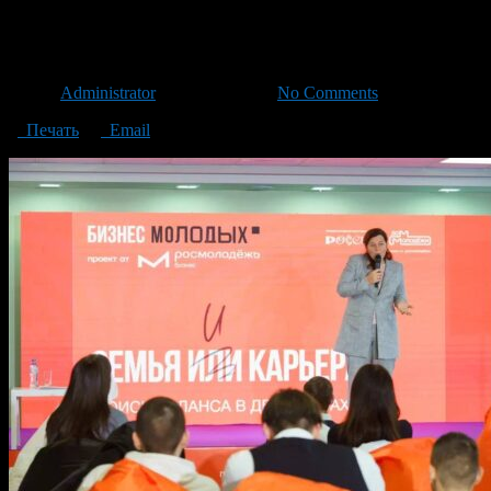
photo_2023-11-25_19-49-51
Автор
Administrator
/ 29.11.2023 /
No Comments
Печать
Email