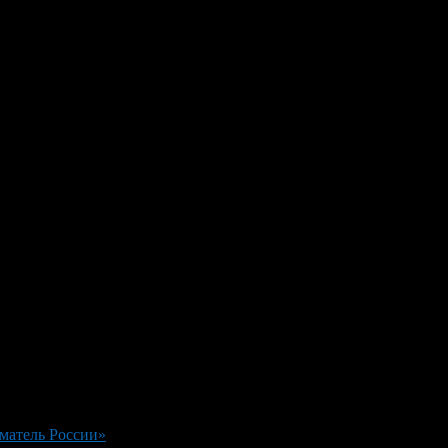
матель России»
>
photo_2023-11-25_19-49-51