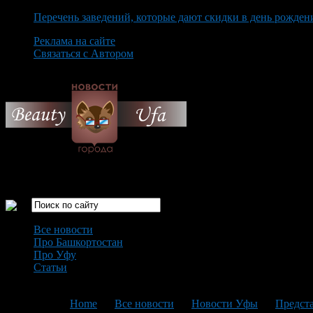
Перечень заведений, которые дают скидки в день рожден
Реклама на сайте
Связаться с Автором
Thursday August 6th, 2026
Только самые интересные новости города Уфа
Все новости
Про Башкортостан
Про Уфу
Статьи
Loading...
You are here:
Home
>
Все новости
>
Новости Уфы
>
Предст