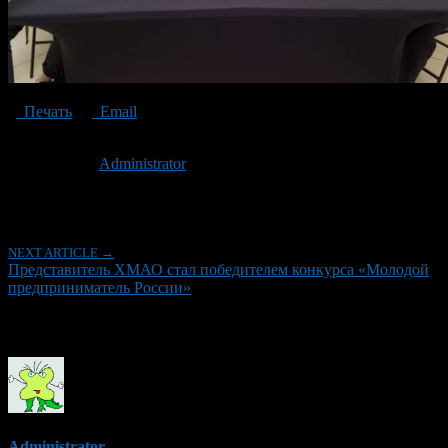
Печать
Email
Опубликовано: 3 года назад на 29.11.2023
Автор:
Administrator
Последнее изминение 29 ноября, 2023 @ 12:08 дп
Рубрики
NEXT ARTICLE →
Представитель ХМАО стал победителем конкурса «Молодой
предприниматель России»
Об авторе
Administrator