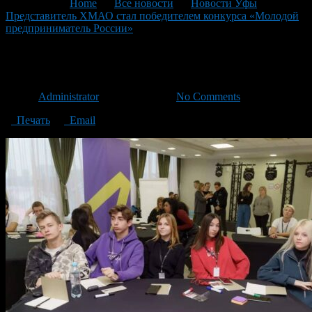
You are here:
Home
>
Все новости
>
Новости Уфы
>
Представитель ХМАО стал победителем конкурса «Молодой
предприниматель России»
>
IMG_3151
IMG_3151
Автор
Administrator
/ 29.11.2023 /
No Comments
Печать
Email