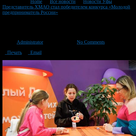
You are here:
Home
>
Все новости
>
Новости Уфы
>
Представитель ХМАО стал победителем конкурса «Молодой
предприниматель России»
>
photo_2023-11-25_19-50-02
photo_2023-11-25_19-50-02
Автор
Administrator
/ 29.11.2023 /
No Comments
Печать
Email