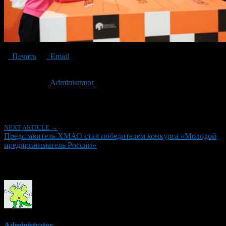
Печать
Email
Опубликовано: 3 года назад на 29.11.2023
Автор:
Administrator
Последнее изминение 29 ноября, 2023 @ 12:08 дп
Рубрики
NEXT ARTICLE →
Представитель ХМАО стал победителем конкурса «Молодой
предприниматель России»
Об авторе
Administrator