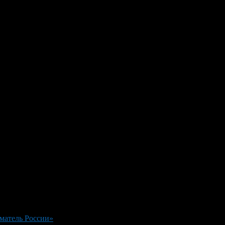
матель России»
>
IMG_3143