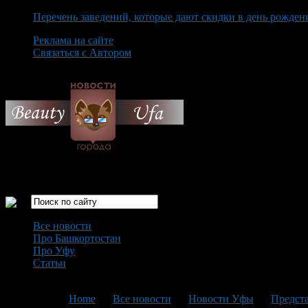
Перечень заведений, которые дают скидки в день рожден
Реклама на сайте
Связаться с Автором
Friday August 7th, 2026
Только самые интересные новости города Уфа
Все новости
Про Башкортостан
Про Уфу
Статьи
Loading...
You are here:
Home
>
Все новости
>
Новости Уфы
>
Предст