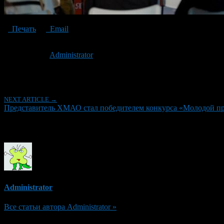
Печать
Email
Опубликовано: 3 года назад на 29.11.2023
Автор:
Administrator
Последнее изминение 29 ноября, 2023 @ 12:08 дп
Рубрики
NEXT ARTICLE →
Представитель ХМАО стал победителем конкурса «Молодой п
Об авторе
Administrator
Все статьи автора Administrator »