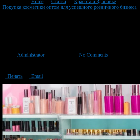
You are here:
Home
>
Статьи
>
Красота и Здоровье
>
Покупка косметики оптом для успешного розничного бизнеса
>
Buying cosmetics wholesale for a successful retail business
Buying cosmetics wholesale for
a successful retail business
Автор
Administrator
/ 23.11.2023 /
No Comments
Buying cosmetics wholesale for a successful retail business
Печать
Email