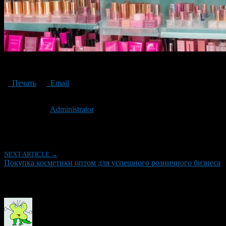
Buying cosmetics wholesale for a successful retail business
Печать
Email
Опубликовано: 3 года назад на 23.11.2023
Автор:
Administrator
Последнее изминение 23 ноября, 2023 @ 12:42 пп
Рубрики
NEXT ARTICLE →
Покупка косметики оптом для успешного розничного бизнеса
Об авторе