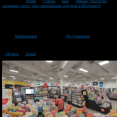
You are here:
Home
>
Статьи
>
Быт
>
Умные стратегии
экономии денег при совершении покупок в Интернете
>
coupons and promo codes
coupons and promo codes
Автор
Administrator
/ 10.11.2023 /
No Comments
coupons and promo codes
Печать
Email