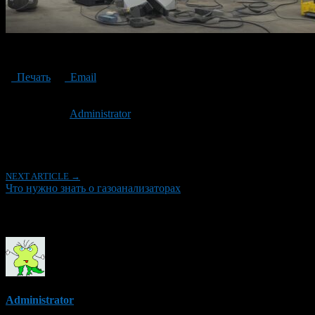
gas analyzer
Печать
Email
Опубликовано: 3 года назад на 06.11.2023
Автор:
Administrator
Последнее изминение 6 ноября, 2023 @ 2:12 дп
Рубрики
NEXT ARTICLE →
Что нужно знать о газоанализаторах
Об авторе
Administrator