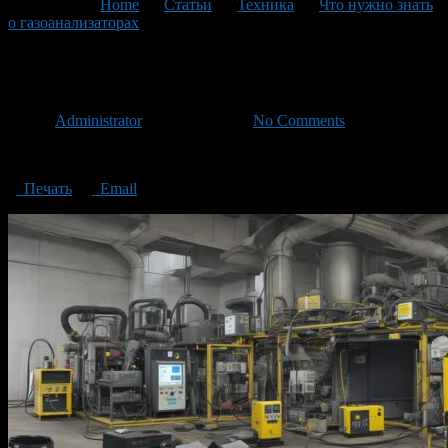
You are here:
Home
>
Статьи
>
Техника
>
Что нужно знать
о газоанализаторах
>
gas analyzer
gas analyzer
Автор
Administrator
/ 06.11.2023 /
No Comments
gas analyzer
Печать
Email