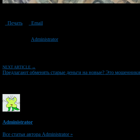
They offer to exchange old money for new ones
Печать
Email
Опубликовано: 3 года назад на 31.10.2023
Автор:
Administrator
Последнее изминение 31 октября, 2023 @ 3:58 пп
Рубрики
NEXT ARTICLE →
Предлагают обменять старые деньги на новые? Это мошенники
Об авторе
Administrator
Все статьи автора Administrator »