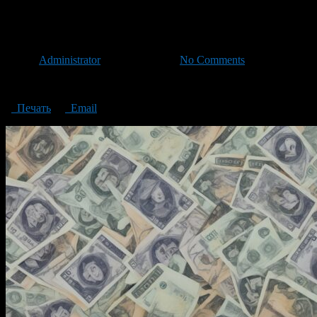
They offer to exchange old mon
Автор
Administrator
/ 31.10.2023 /
No Comments
They offer to exchange old money for new ones
Печать
Email