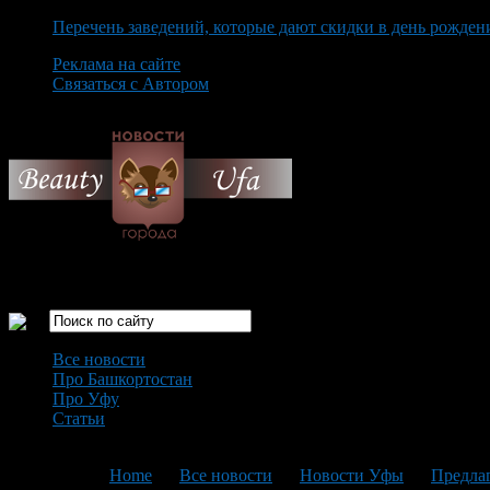
Перечень заведений, которые дают скидки в день рожден
Реклама на сайте
Связаться с Автором
Saturday August 8th, 2026
Только самые интересные новости города Уфа
Все новости
Про Башкортостан
Про Уфу
Статьи
Loading...
You are here:
Home
>
Все новости
>
Новости Уфы
>
Предлаг