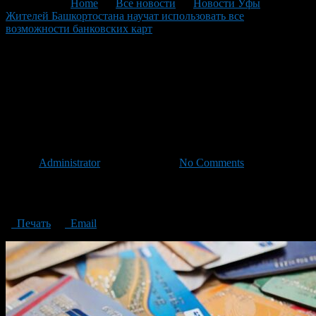
You are here:
Home
>
Все новости
>
Новости Уфы
>
Жителей Башкортостана научат использовать все
возможности банковских карт
>
Residents of Bashkortostan
will be taught to use all the possibilities of bank cards
Residents of Bashkortostan will
be taught to use all the
possibilities of bank cards
Автор
Administrator
/ 30.10.2023 /
No Comments
Residents of Bashkortostan will be taught to use all the possibilities
of bank cards
Печать
Email