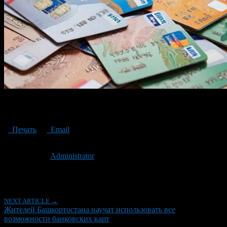
Residents of Bashkortostan will be taught to use all the possibilities
of bank cards
Печать
Email
Опубликовано: 3 года назад на 30.10.2023
Автор:
Administrator
Последнее изминение 30 октября, 2023 @ 11:23 дп
Рубрики
NEXT ARTICLE →
Жителей Башкортостана научат использовать все
возможности банковских карт