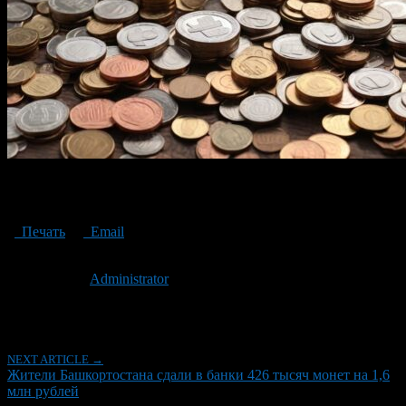
Residents of Bashkortostan handed over 426 thousand coins to
banks
Печать
Email
Опубликовано: 3 года назад на 25.10.2023
Автор:
Administrator
Последнее изминение 25 октября, 2023 @ 3:38 пп
Рубрики
NEXT ARTICLE →
Жители Башкортостана сдали в банки 426 тысяч монет на 1,6
млн рублей