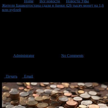
You are here:
Home
>
Все новости
>
Новости Уфы
>
Жители Башкортостана сдали в банки 426 тысяч монет на 1,6
млн рублей
>
Residents of Bashkortostan handed over 426
thousand coins to banks
Residents of Bashkortostan
handed over 426 thousand
coins to banks
Автор
Administrator
/ 25.10.2023 /
No Comments
Residents of Bashkortostan handed over 426 thousand coins to
banks
Печать
Email