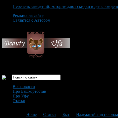
Перечень заведений, которые дают скидки в день рожден
Реклама на сайте
Связаться с Автором
Sunday August 9th, 2026
Только самые интересные новости города Уфа
Все новости
Про Башкортостан
Про Уфу
Статьи
Loading...
You are here:
Home
>
Статьи
>
Быт
>
Надежный гид по онла