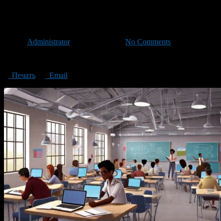
guide to online schools and cour
Автор
Administrator
/ 23.10.2023 /
No Comments
guide to online schools and courses in the IT industry
Печать
Email