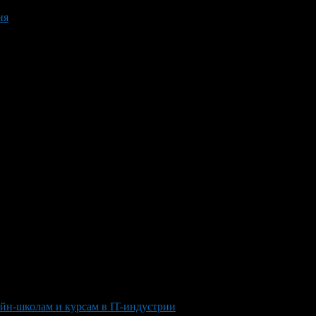
ия
йн-школам и курсам в IT-индустрии
>
guide to online schools and