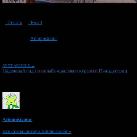
guide to online schools and courses in the IT industry
Печать
Email
Опубликовано: 3 года назад на 23.10.2023
Автор:
Administrator
Последнее изминение 23 октября, 2023 @ 10:37 дп
Рубрики
NEXT ARTICLE →
Надежный гид по онлайн-школам и курсам в IT-индустрии
Об авторе
Administrator
Все статьи автора Administrator »