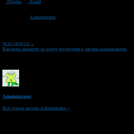
Печать
Email
Опубликовано: 3 года назад на 16.10.2023
Автор:
Administrator
Последнее изминение 16 октября, 2023 @ 3:08 пп
Рубрики
NEXT ARTICLE →
Вандалы заплатят за порчу подъездов и засоры канализации
Об авторе
Administrator
Все статьи автора Administrator »
Добавить комментарий