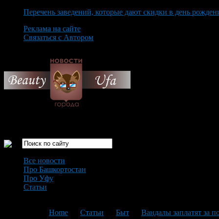
Перечень заведений, которые дают скидки в день рожден
Реклама на сайте
Связаться с Автором
Friday August 7th, 2026
Только самые интересные новости города Уфа
Все новости
Про Башкортостан
Про Уфу
Статьи
Loading...
You are here:
Home
>
Статьи
>
Быт
>
Вандалы заплатят за п