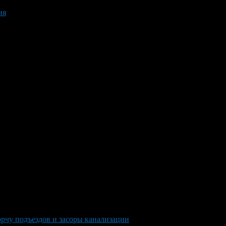
ия
орчу подъездов и засоры канализации
>
original