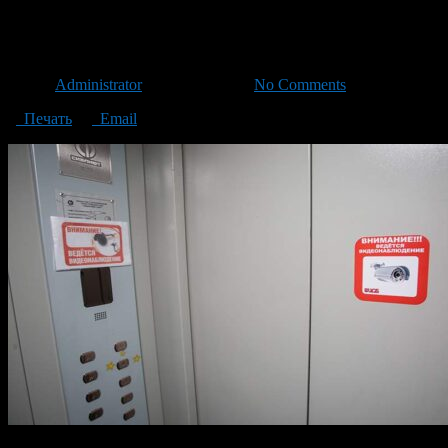
original
Автор
Administrator
/ 16.10.2023 /
No Comments
Печать
Email