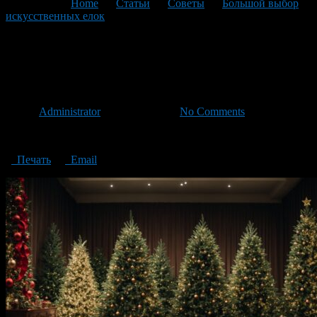
You are here:
Home
>
Статьи
>
Советы
>
Большой выбор
искусственных елок
>
selection of artificial Christmas trees
selection of artificial Christmas
trees
Автор
Administrator
/ 27.09.2023 /
No Comments
selection of artificial Christmas trees
Печать
Email