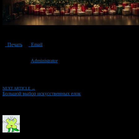
selection of artificial Christmas trees
Печать
Email
Опубликовано: 3 года назад на 27.09.2023
Автор:
Administrator
Последнее изминение 27 сентября, 2023 @ 12:55 дп
Рубрики
NEXT ARTICLE →
Большой выбор искусственных елок
Об авторе