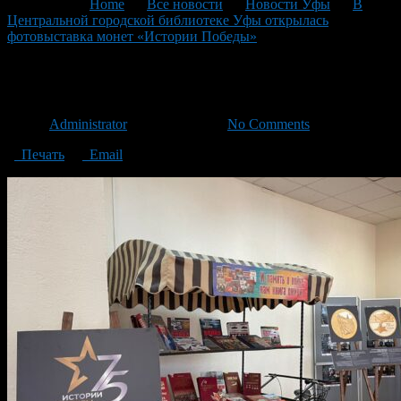
You are here:
Home
>
Все новости
>
Новости Уфы
>
В
Центральной городской библиотеке Уфы открылась
фотовыставка монет «Истории Победы»
>
Выставка-ЦГБ-2
Выставка-ЦГБ-2
Автор
Administrator
/ 25.09.2023 /
No Comments
Печать
Email