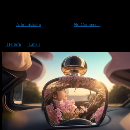
car fragrance
Автор
Administrator
/ 12.09.2023 /
No Comments
car fragrance
Печать
Email