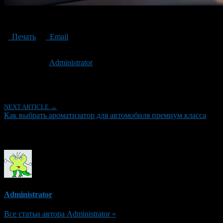
car fragrance
Печать
Email
Опубликовано: 3 года назад на 12.09.2023
Автор:
Administrator
Последнее изминение 12 сентября, 2023 @ 10:04 пп
Рубрики
NEXT ARTICLE →
Как выбрать ароматизатор для автомобиля премиум класса
Об авторе
Administrator
Все статьи автора Administrator »