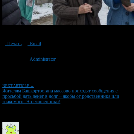
These are scammers!
Печать
Email
Опубликовано: 3 года назад на 08.09.2023
Автор:
Administrator
Последнее изминение 8 сентября, 2023 @ 12:30 пп
Рубрики
NEXT ARTICLE →
Жителям Башкортостана массово приходят сообщения с
просьбой дать денег в долг – якобы от родственника или
знакомого. Это мошенники!
Об авторе