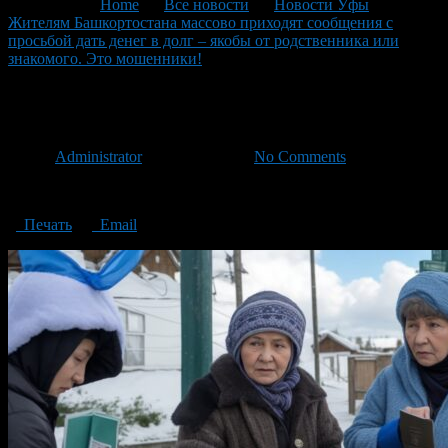
You are here:
Home
>
Все новости
>
Новости Уфы
>
Жителям Башкортостана массово приходят сообщения с
просьбой дать денег в долг – якобы от родственника или
знакомого. Это мошенники!
>
These are scammers!
These are scammers!
Автор
Administrator
/ 08.09.2023 /
No Comments
These are scammers!
Печать
Email