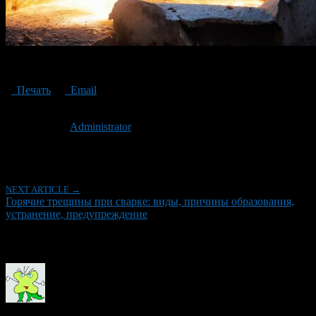
Hot cracks during welding
Печать
Email
Опубликовано: 3 года назад на 05.09.2023
Автор:
Administrator
Последнее изминение 5 сентября, 2023 @ 12:04 дп
Рубрики
NEXT ARTICLE →
Горячие трещины при сварке: виды, причины образования,
устранение, предупреждение
Об авторе