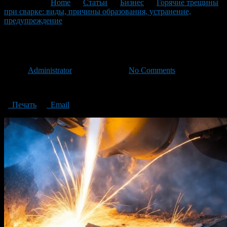
You are here:
Home
>
Статьи
>
Бизнес
>
Горячие трещины
при сварке: виды, причины образования, устранение,
предупреждение
>
Hot cracks during welding
Hot cracks during welding
Автор
Administrator
/ 05.09.2023 /
No Comments
Hot cracks during welding
Печать
Email