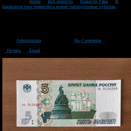
You are here:
Home
>
Все новости
>
Новости Уфы
>
В
Башкортостане появились новые пятирублевые купюры
>
5
руб
5 руб
Автор
Administrator
/ 24.08.2023 /
No Comments
Печать
Email