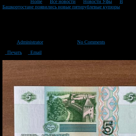
You are here:
Home
>
Все новости
>
Новости Уфы
>
В
Башкортостане появились новые пятирублевые купюры
>
5
руб 2
5 руб 2
Автор
Administrator
/ 24.08.2023 /
No Comments
Печать
Email