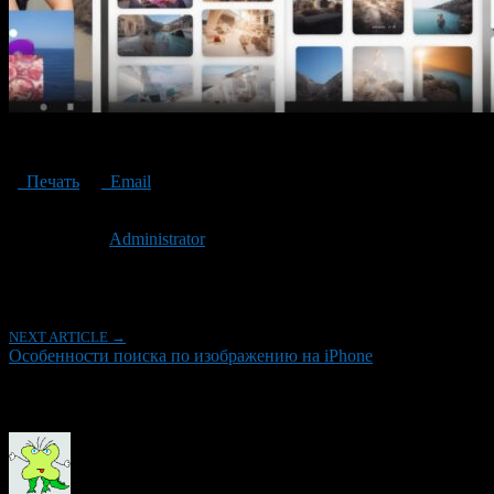
Features of image search on iPhone
Печать
Email
Опубликовано: 3 года назад на 13.08.2023
Автор:
Administrator
Последнее изминение 13 августа, 2023 @ 11:52 дп
Рубрики
NEXT ARTICLE →
Особенности поиска по изображению на iPhone
Об авторе