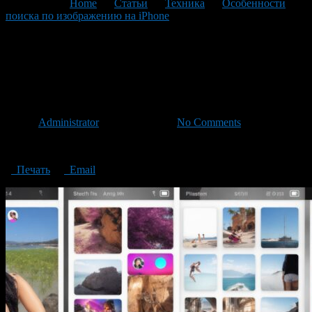
You are here:
Home
>
Статьи
>
Техника
>
Особенности
поиска по изображению на iPhone
>
Features of image search
on Iphone
Features of image search on
Iphone
Автор
Administrator
/ 13.08.2023 /
No Comments
Features of image search on iPhone
Печать
Email