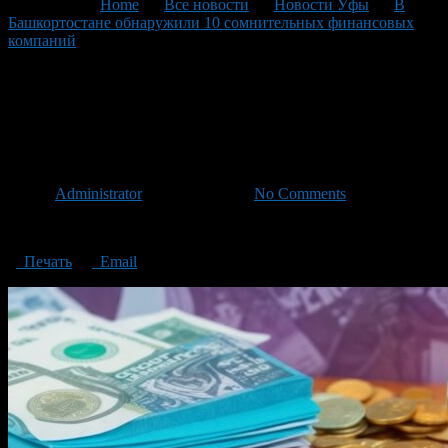
You are here:
Home
>
Все новости
>
Новости Уфы
>
В
Башкортостане обнаружили 10 сомнительных финансовых
компаний
>
10 dubious financial companies were found in
Bashkortostan
10 dubious financial companies
were found in Bashkortostan
Автор
Administrator
/ 01.08.2023 /
No Comments
10 dubious financial companies were found in Bashkortostan
Печать
Email