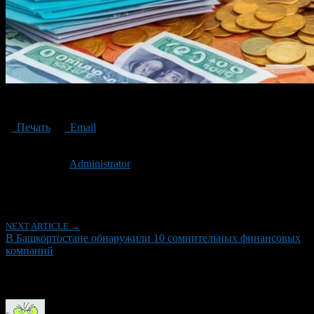
10 dubious financial companies were found in Bashkortostan
Печать
Email
Опубликовано: 3 года назад на 01.08.2023
Автор:
Administrator
Последнее изминение 1 августа, 2023 @ 12:23 пп
Рубрики
NEXT ARTICLE →
В Башкортостане обнаружили 10 сомнительных финансовых
компаний
Об авторе