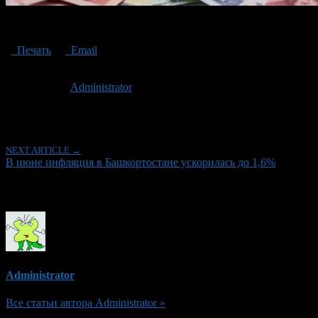
In June, inflation in Bashkortostan accelerated
Печать
Email
Опубликовано: 3 года назад на 25.07.2023
Автор:
Administrator
Последнее изминение 25 июля, 2023 @ 12:17 пп
Рубрики
NEXT ARTICLE →
В июне инфляция в Башкортостане ускорилась до 1,6%
Об авторе
Administrator
Все статьи автора Administrator »