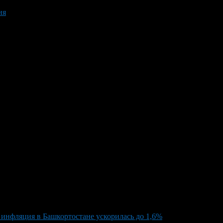
ия
инфляция в Башкортостане ускорилась до 1,6%
>
In June, inflat