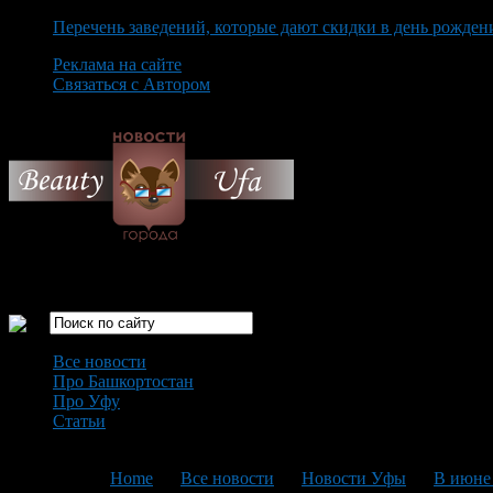
Перечень заведений, которые дают скидки в день рожден
Реклама на сайте
Связаться с Автором
Thursday August 6th, 2026
Только самые интересные новости города Уфа
Все новости
Про Башкортостан
Про Уфу
Статьи
Loading...
You are here:
Home
>
Все новости
>
Новости Уфы
>
В июне 