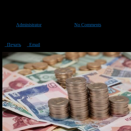
In June, inflation in Bashkortos
Автор
Administrator
/ 25.07.2023 /
No Comments
In June, inflation in Bashkortostan accelerated
Печать
Email