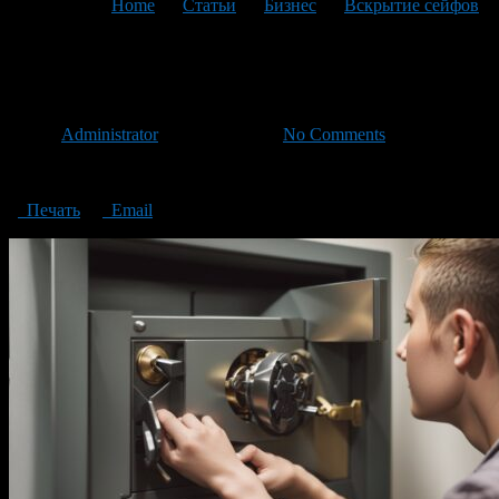
You are here:
Home
>
Статьи
>
Бизнес
>
Вскрытие сейфов
>
Opening safes
Opening safes
Автор
Administrator
/ 15.07.2023 /
No Comments
Opening safes
Печать
Email