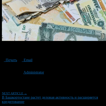
Business activity is growing in Bashkortostan and lending is
expanding
Печать
Email
Опубликовано: 3 года назад на 14.07.2023
Автор:
Administrator
Последнее изминение 14 июля, 2023 @ 6:19 пп
Рубрики
NEXT ARTICLE →
В Башкортостане растет деловая активность и расширяется
кредитование