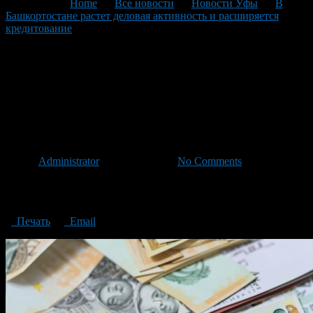
You are here:
Home
>
Все новости
>
Новости Уфы
>
В
Башкортостане растет деловая активность и расширяется
кредитование
>
Business activity is growing in Bashkortostan
and lending is expanding
Business activity is growing in
Bashkortostan and lending is
expanding
Автор
Administrator
/ 14.07.2023 /
No Comments
Business activity is growing in Bashkortostan and lending is
expanding
Печать
Email