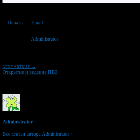
Opening and maintaining an order pick-up point
Печать
Email
Опубликовано: 3 года назад на 07.07.2023
Автор:
Administrator
Последнее изминение 7 июля, 2023 @ 11:56 дп
Рубрики
NEXT ARTICLE →
Открытие и ведение ПВЗ
Об авторе
Administrator
Все статьи автора Administrator »