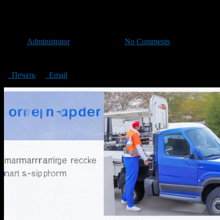
Opening and maintaining an ord
Автор
Administrator
/ 07.07.2023 /
No Comments
Opening and maintaining an order pick-up point
Печать
Email