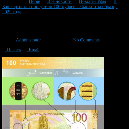
You are here:
Home
>
Все новости
>
Новости Уфы
>
В
Башкортостан поступили 100-рублевые банкноты образца
2022 года
>
booklet_100_2022
booklet_100_2022
Автор
Administrator
/ 06.07.2023 /
No Comments
Печать
Email