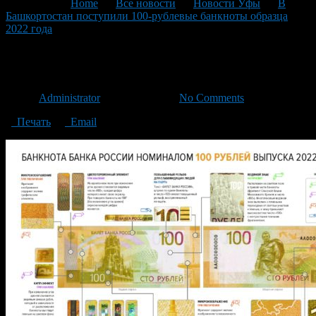
You are here:
Home
>
Все новости
>
Новости Уфы
>
В
Башкортостан поступили 100-рублевые банкноты образца
2022 года
>
Plak_A3
Plak_A3
Автор
Administrator
/ 06.07.2023 /
No Comments
Печать
Email