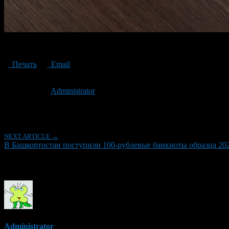
100 лицевая
Печать
Email
Опубликовано: 3 года назад на 06.07.2023
Автор:
Administrator
Последнее изминение 6 июля, 2023 @ 5:23 пп
Рубрики
NEXT ARTICLE →
В Башкортостан поступили 100-рублевые банкноты образца 202
Об авторе
Administrator