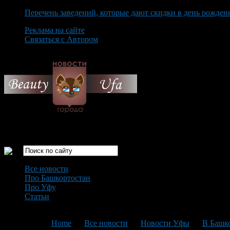
Перечень заведений, которые дают скидки в день рожден
Реклама на сайте
Связаться с Автором
Saturday August 8th, 2026
Только самые интересные новости города Уфа
Все новости
Про Башкортостан
Про Уфу
Статьи
Loading...
You are here:
Home
>
Все новости
>
Новости Уфы
>
В Башко