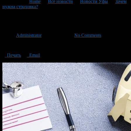
You are here:
Home
>
Все новости
>
Новости Уфы
>
Зачем
нужна страховка?
>
Why do I need insurance
Why do I need insurance
Автор
Administrator
/ 22.06.2023 /
No Comments
Why do I need insurance?
Печать
Email