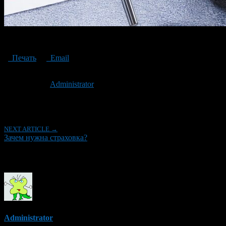
Why do I need insurance?
Печать
Email
Опубликовано: 3 года назад на 22.06.2023
Автор:
Administrator
Последнее изминение 22 июня, 2023 @ 3:09 пп
Рубрики
NEXT ARTICLE →
Зачем нужна страховка?
Об авторе
Administrator