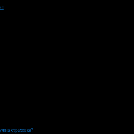
ия
ужна страховка?
>
03