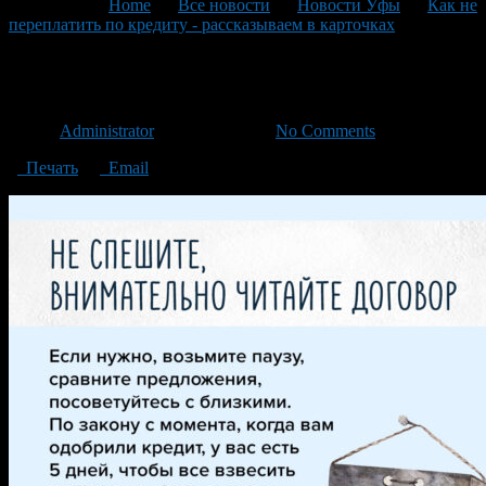
You are here:
Home
>
Все новости
>
Новости Уфы
>
Как не
переплатить по кредиту - рассказываем в карточках
>
8
8
Автор
Administrator
/ 19.06.2023 /
No Comments
Печать
Email